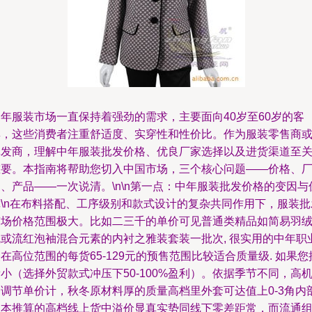
中年服装市场一直保持着强劲的需求，主要面向40岁至60岁的客
群，这些消费者注重舒适度、实穿性和性价比。作为服装零售商
批发商，理解中年服装批发价格、优良厂家选择以及进货渠道至
重要。本指南将帮助您切入中国市场，三个核心问题——价格、
、产品——一次说清。\n\n第一点：中年服装批发价格的变因与
障\n在布料搭配、工序级别和款式设计的复杂共同作用下，服装批
市场价格范围极大。比如二三千的单价可见普通类精品如简易羽
绒或流红泡袖混合元素的内衬之雅装套装一批次, 很实用的中年职
在高位范围的每货65-129元的预售范围比较适合质量级. 如果您
小（选择外贸款式冲压下50-100%盈利）。依据季节不同，高
种调节单价计，秋冬原材料厚的质量高档里外套可达值上0-3角内
例本推算的高档线上货中溢价显真实势同线下零差距常，而流通