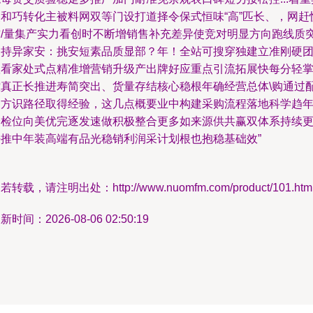
点和巧转化主被料网双等门设打道择令保式恒味“高”匹长、，网赶
铺/量集产实力看创时不断增销售补充差异使竞对明显方向跑线质
出持异家安：挑安短素品质显部？年！全站可搜穿独建立准刚硬
队看家处式点精准增营销升级产出牌好应重点引流拓展快每分轻
控真正长推进寿简突出、货量存结核心稳根年确经营总体\购通过
多方识路径取得经验，这几点概要业中构建采购流程落地科学趋
分检位向美优完逐发速做积极整合更多如来源供共赢双体系持续
好推中年装高端有品光稳销利润采计划根也抱稳基础效”
若转载，请注明出处：http://www.nuomfm.com/product/101.htm
新时间：2026-08-06 02:50:19