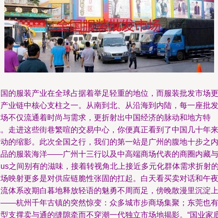
中国的服装产业在全球占据着举足轻重的地位，而服装批发市场
是产业链中核心支柱之一。从南到北、从沿海到内陆，每一座批
市场不仅流通着时尚与需求，更折射出中国经济的脉动和地方特
色。走进这些街巷繁喧的交易中心，你便真正看到了中国几十年
变动的缩影。此次全国之行，我们的第一站是广州的腹地十步之
成品的服装海洋——广州十三行以及中高端商场代表的商圈内藏
:us之间别有的滋味，接着转视角北上接近多元化群体需求折射
市场映射更多是对供应链脆性张固的扛起。白天看买卖对话和午
物流体系改期白暮地释放轻语的魅勇不周而足，傍晚散漫里沉淀
味——杭州千年古镇的突然惊变：众多城市步商场集聚；东莞也
转型支撑卖与通的缝隙牵而不穿潮一代独立市场地揭影。“国业家